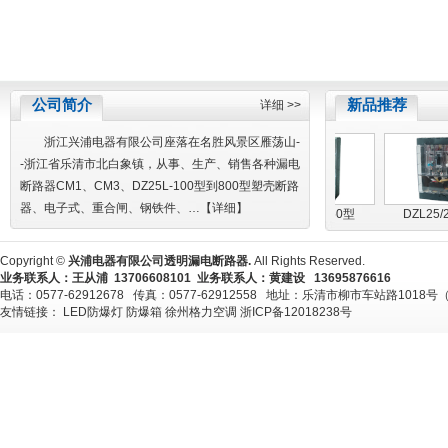
公司简介
新品推荐
详细 >>
浙江兴浦电器有限公司座落在名胜风景区雁荡山-
-浙江省乐清市北白象镇，从事、生产、销售各种漏电
断路器CM1、CM3、DZ25L-100型到800型塑壳断路
器、电子式、重合闸、钢铁件、…【
详细
】
DZL25/100型
DZL25/100型/透明
DZL25/250型
DZL25/25
Copyright ©
兴浦电器有限公司透明漏电断路器.
All Rights Reserved.
业务联系人：王从浦 13706608101 业务联系人：黄建设 13695876616
电话：0577-62912678 传真：0577-62912558 地址：乐清市柳市车站路1018号
友情链接：
LED防爆灯
防爆箱
徐州格力空调
浙ICP备12018238号